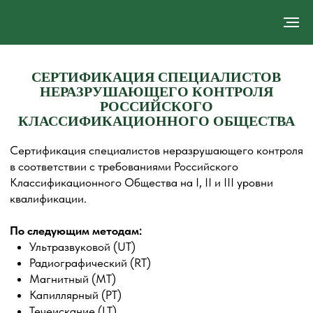
СЕРТИФИКАЦИЯ СПЕЦИАЛИСТОВ
НЕРАЗРУШАЮЩЕГО КОНТРОЛЯ
РОССИЙСКОГО
КЛАССИФИКАЦИОННОГО ОБЩЕСТВА
Сертификация специалистов неразрушающего контроля
в соответствии с требованиями Российского
Классификационного Общества на I, II и III уровни
квалификации.
По следующим методам:
Ультразвуковой (UT)
Радиографический (RT)
Магнитный (MT)
Капиллярный (PT)
Течеискание (LT)
Визуальный (VT)
В следующем производственном секторе:
Объекты Российского Классификационного общества
По секторам продукции:
Отливки (c)