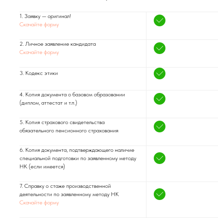
1. Заявку — оригинал!
Скачайте форму
2. Личное заявление кандидата
Скачайте форму
3. Кодекс этики
4. Копия документа о базовом образовании
(диплом, аттестат и т.п.)
5. Копия страхового свидетельства
обязательного пенсионного страхования
6. Копия документа, подтверждающего наличие
специальной подготовки по заявленному методу
НК (если имеется)
7. Справку о стаже производственной
деятельности по заявленному методу НК
Скачайте форму