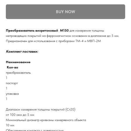
BUY NOW
Преобразователь вихретоковый М150
для измерения толщины
непроводящих покрытий на ферромагнитном основании в диапазоне до 5 мм.
Предназначен для использования с приборами ТМ-4 и МВП-2М
Комплект поставки:
Наименование
Кол-во
преобразователь
1
паспорт
1
упаковка
1
Диапазон измерения толщины покрытий (Ст20)
от 100 мкм до 5 мм
Минимальный диаметр кривизны измеряемого объекта
10 мм
Обеспечение контакта с поверхностью