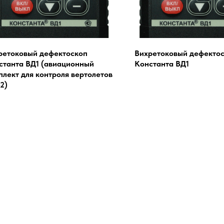
ретоковый дефектоскоп
Вихретоковый дефекто
станта ВД1 (авиационный
Константа ВД1
плект для контроля вертолетов
2)