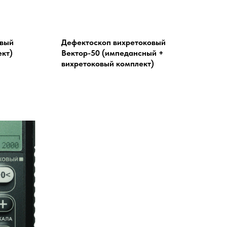
овый
Дефектоскоп вихретоковый
ект)
Вектор-50 (импедансный +
вихретоковый комплект)