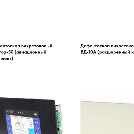
ектоскоп вихретоковый
Дефектоскоп вихреток
тор-50 (авиационный
ВД-10А (расширенный к
плект)