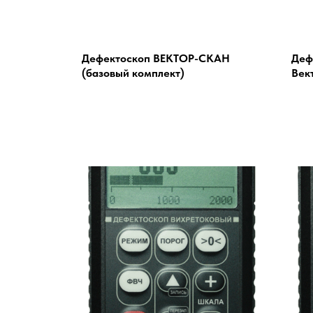
ОЛЬ
Дефектоскоп ВЕКТОР-СКАН
Деф
(базовый комплект)
Век
М
К