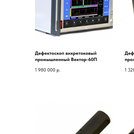
Дефектоскоп вихретоковый
Деф
промышленный Вектор-60П
про
1 980 000
р.
1 32