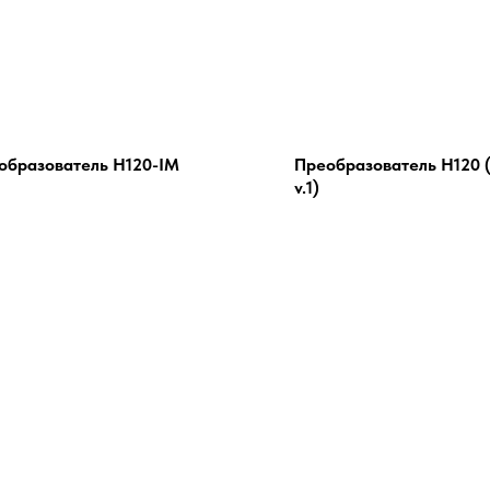
образователь Н120-IM
Преобразователь Н120 
v.1)