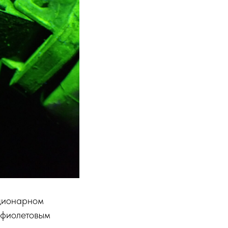
ационарном
афиолетовым