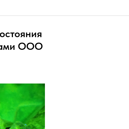
состояния
тами ООО