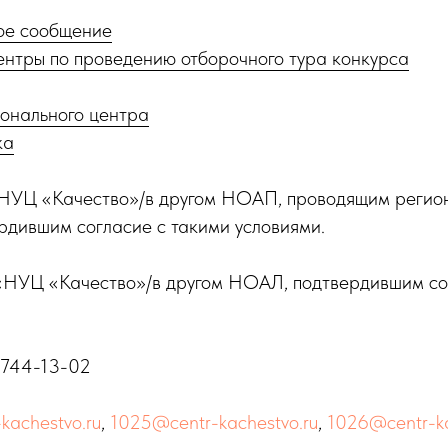
е сообщение
ентры по проведению отборочного тура конкурса
ионального центра
ка
УЦ «Качество»/в другом НОАП, проводящим регион
рдившим согласие с такими условиями.
УЦ «Качество»/в другом НОАЛ, подтвердившим сог
 744-13-02
kachestvo.ru
,
1025@centr-kachestvo.ru
,
1026@centr-ka