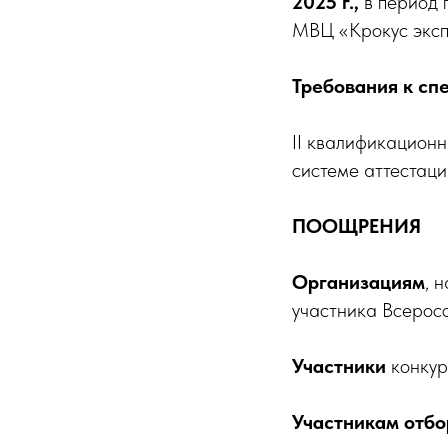
2025 г.,
в период
МВЦ «Крокус эксп
Требования к сп
II квалификацион
системе аттестац
ПООЩРЕНИЯ
Организациям
, 
участника Всерос
Участники
конкур
Участникам
отбо