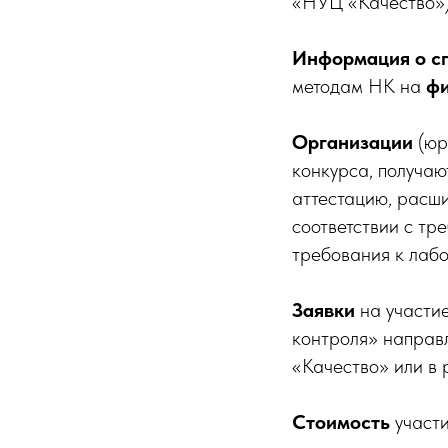
«НУЦ «Качество»)
Информация о спе
методам НК на
ф
Организации
(юр
конкурса, получа
аттестацию, расш
соответствии с т
требования к лаб
Заявки
на участи
контроля» направ
«Качество» или в 
Стоимость
участи