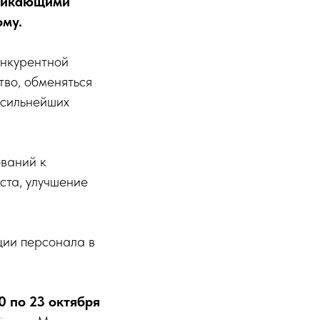
оникающими
ому.
онкурентной
во, обменяться
 сильнейших
ований к
ста, улучшение
ции персонала в
0 по 23 октября