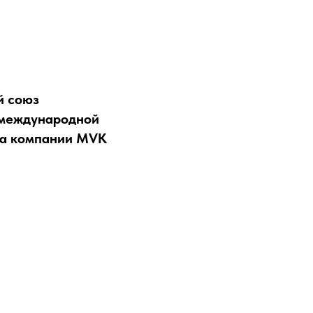
й союз
 международной
ia компании MVK