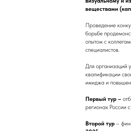
визуальному и и
веществами (кап
Проведение конкур
борьбе продемонс
опытом с коллегам
специалистов.
Для организаций у
квалификации свои
имиджа и повышени
Первый тур –
отб
регионах России 
Второй тур
– фин