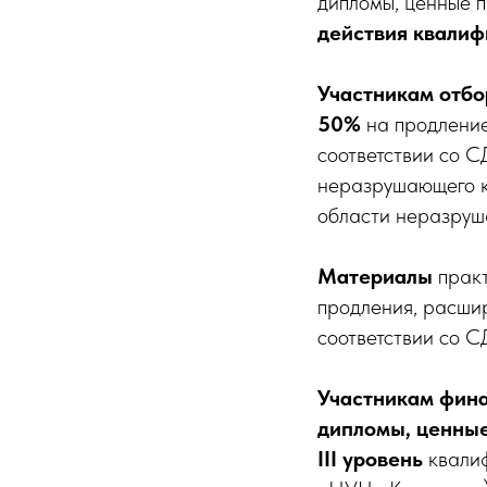
дипломы, ценные п
действия квалиф
Участникам отбо
50%
на продление
соответствии со 
неразрушающего 
области неразруш
Материалы
практ
продления, расшир
соответствии со
Участникам
фина
дипломы, ценны
III уровень
квалиф