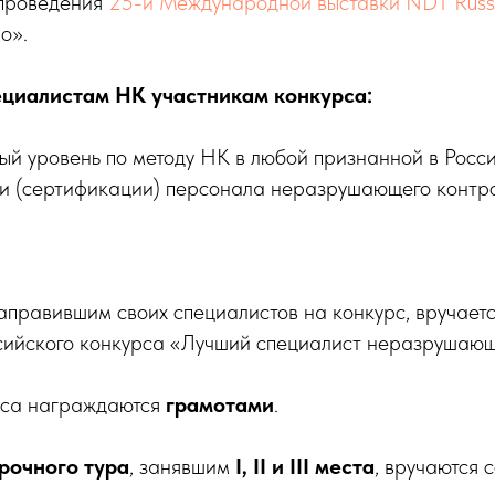
 проведения
25-й Международной выставки NDT Russ
о».
ециалистам НК участникам конкурса:
ный уровень по методу НК в любой признанной в Рос
ии (сертификации) персонала неразрушающего контр
направившим своих специалистов на конкурс, вручает
сийского конкурса «Лучший специалист неразрушающ
са награждаются
грамотами
.
рочного тура
, занявшим
I, II и III места
, вручаются 