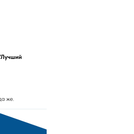
 "Лучший
да же.