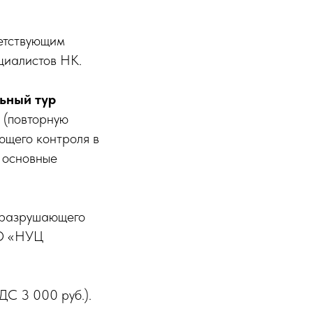
етствующим
циалистов НК.
ьный тур
 (повторную
ющего контроля в
 основные
еразрушающего
ОО «НУЦ
ДС 3 000 руб.).