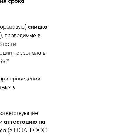
ия срока
норазовую)
скидка
), проводимые в
бласти
ации персонала в
3».*
 при проведении
имых в
оответствующие
ти
аттестацию
на
курса (в НОАП ООО