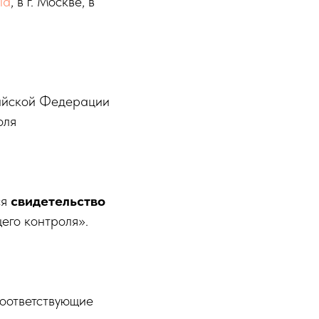
ia
, в г. Москве, в
сийской Федерации
оля
ся
свидетельство
его контроля».
соответствующие