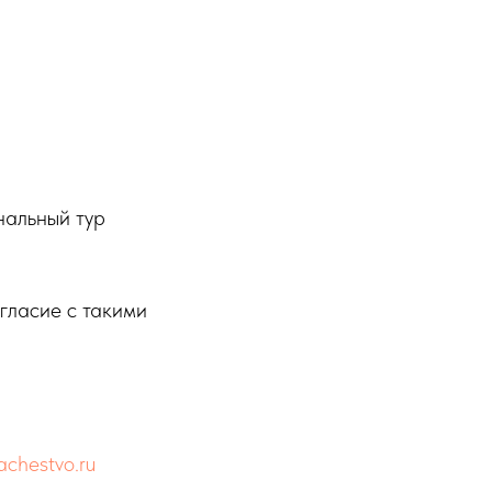
альный тур
ласие с такими
chestvo.ru