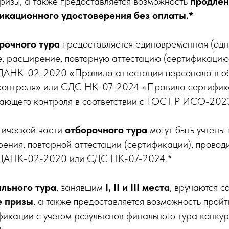
ризы, а также предоставляется возможность
продлен
икационного удостоверения без оплаты.*
рочного тура
предоставляется единовременная (од
, расширение, повторную аттестацию (сертификацию
СДАНК-02-2020 «Правила аттестации персонала в о
контроля» или СДС НК-07-2024 «Правила сертифик
ающего контроля в соответствии с ГОСТ Р ИСО-202
ической части
отборочного тура
могут быть учтены
ения, повторной аттестации (сертификации), провод
 СДАНК-02-2020 или СДС НК-07-2024.*
льного тура
, занявшим
I, II и III места
, вручаются с
е призы
, а также предоставляется возможность прой
икации с учетом результатов финального тура кон