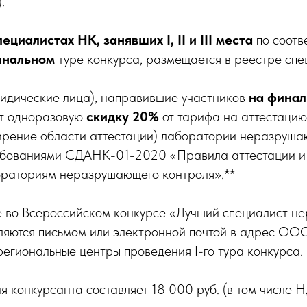
.
циалистах НК, занявших I, II и III места
по соотв
инальном
туре конкурса, размещается в реестре спе
идические лица), направившие участников
на финал
ют одноразовую
скидку 20%
от тарифа на аттестацию
ирение области аттестации) лаборатории неразруша
ребованиями СДАНК-01-2020 «Правила аттестации и
ораториям неразрушающего контроля».**
е во Всероссийском конкурсе «Лучший специалист н
ляются письмом или электронной почтой в адрес О
региональные центры проведения I-го тура конкурса.
я конкурсанта составляет 18 000 руб. (в том числе Н