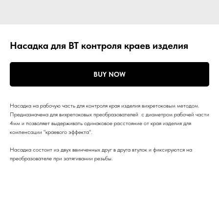
Насадка для ВТ контроля краев изделия
BUY NOW
Насадка на рабочую часть для контроля края изделия вихретоковым методом.
Предназначена для вихретоковых преобразователей с диаметром рабочей части
4мм и позволяет выдерживать одинаковое расстояние от края изделия для
компенсации "краевого эффекта".
Насадка состоит из двух ввинченных друг в друга втулок и фиксируются на
преобразователе при затягивании резьбы.