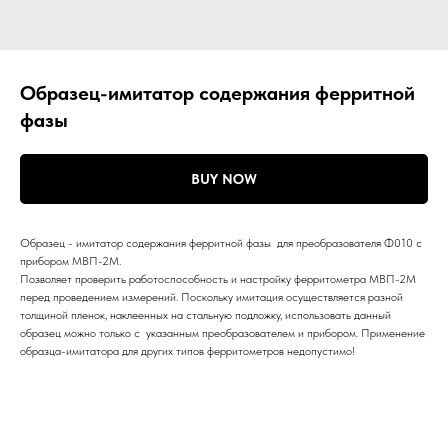
Образец-имитатор содержания ферритной
фазы
BUY NOW
Образец - имитатор содержания ферритной фазы для преобразователя Ф010 с
прибором МВП-2М.
Позволяет проверить работоспособность и настройку ферритометра МВП-2М
перед проведением измерений. Поскольку имитация осуществляется разной
толщиной пленок, наклеенных на стальную подложку, использовать данный
образец можно только с указанным преобразователем и прибором. Применение
образца-имитатора для других типов ферритометров недопустимо!