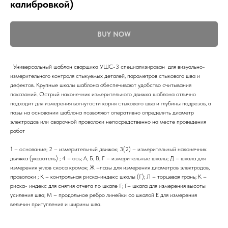
калибровкой)
BUY NOW
Универсальный шаблон сварщика УШС-3 специализирован для визуально-
измерительного контроля стыкуемых деталей, параметров стыкового шва и
дефектов. Крупные шкалы шаблона обеспечивают удобство считывания
показаний. Острый наконечник измерительного движка шаблона отлично
подходит для измерения вогнутости корня стыкового шва и глубины подрезов, а
пазы на основании шаблона позволяют оперативно определить диаметр
электродов или сварочной проволоки непосредственно на месте проведения
работ
1 – основание; 2 – измерительный движок; 3(2) – измерительный наконечник
движка (указатель) ; 4 – ось; А, Б, В, Г – измерительные шкалы; Д – шкала для
измерения углов скоса кромок; Ж –пазы для измерения диаметров электродов,
проволоки ; К – контрольная риска-индекс шкалы (Г); Л – торцевая грань; К –
риска- индекс для снятия отчета по шкале Г; Г– шкала для измерения высоты
усиления шва; М – продольное ребро линейки со шкалой Е для измерения
величин притупления и ширины шва.