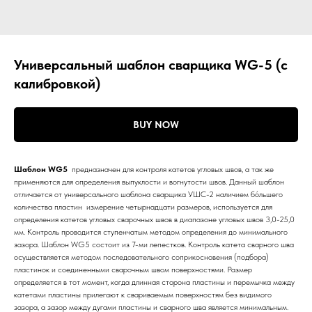
Универсальный шаблон сварщика WG-5 (с
калибровкой)
BUY NOW
Шаблон WG5
предназначен для контроля катетов угловых швов, а так же
применяются для определения выпуклости и вогнутости швов. Данный шаблон
отличается от универсального шаблона сварщика УШС-2 наличием бо́льшего
количества пластин измерение четырнадцати размеров, используется для
определения катетов угловых сварочных швов в диапазоне угловых швов 3,0-25,0
мм. Контроль проводится ступенчатым методом определения до минимального
зазора. Шаблон WG5 состоит из 7-ми лепестков. Контроль катета сварного шва
осуществляется методом последовательного соприкосновения (подбора)
пластинок и соединенными сварочным швом поверхностями. Размер
определяется в тот момент, когда длинная сторона пластины и перемычка между
катетами пластины прилегают к свариваемым поверхностям без видимого
зазора, а зазор между дугами пластины и сварного шва является минимальным.