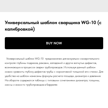
Универсальный шаблон сварщика WG-10 (с
калибровкой)
BUY NOW
Универсальный шаблон WG-10 предназначен для визуально-измерительного
контроля: глубины подрезов, раковин, западаний и других вогнутых дефектов,
возникающих в процессе сварки трубопроводов .Используя данный шаблон
можно сравнить глубину дефектов трубы с нормативной толщиной его стенки. Для
удобства на шаблон нанесены формулы расчета площади, диаметра и давления.
На обороте содержатся таблицы с типовыми сочетаниями диаметра, толщины,
массы и емкости трубопроводов в баррелях