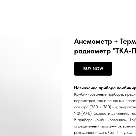
Анемометр + Терм
радиометр "ТКА-
BUY NOW
Назначение прибора комбинир
Комбинированные приборы, предна
параметров, так и основных пара
спектра (380 ÷ 760) нм, энергет
УФ-(А+В), скорости движения, те
В приборе, комбинированном "ТКА
определённый промежуток времени 
рекомендациями к СанПиНу, см., 