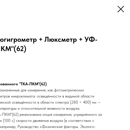
огигрометр + Люксметр + УФ-
ПКМ"(62)
ованного "ТКА-ПКМ"(62)
значенные для измерения, как фотометрических
метров микроклимата: освещённости в видимой области
ической освещённости в области спектра (280 ÷ 400) нм —
мпературы и относительной влажности воздуха.
-ПКМ"(62) реализована опция измерения, усреднённого за
(100 с) скорости движения воздуха (в соответствии с
например, Руководство «Физические факторы. Эколого-