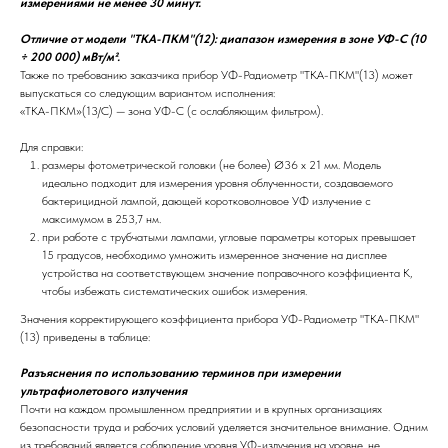
измерениями не менее 30 минут.
Отличие от модели "ТКА-ПКМ"(12): диапазон измерения в зоне УФ-С (10
÷ 200 000) мВт/м².
Также по требованию заказчика прибор УФ-Радиометр "ТКА-ПКМ"(13) может
выпускаться со следующим вариантом исполнения:
«ТКА-ПКМ»(13/С) — зона УФ-С (с ослабляющим фильтром).
Для справки:
размеры фотометрической головки (не более) Ø36 х 21 мм. Модель
идеально подходит для измерения уровня облученности, создаваемого
бактерицидной лампой, дающей коротковолновое УФ излучение с
максимумом в 253,7 нм.
при работе с трубчатыми лампами, угловые параметры которых превышает
15 градусов, необходимо умножить измеренное значение на дисплее
устройства на соответствующем значение поправочного коэффициента К,
чтобы избежать систематических ошибок измерения.
Значения корректирующего коэффициента прибора УФ-Радиометр "ТКА-ПКМ"
(13) приведены в таблице:
Разъяснения по использованию терминов при измерении
ультрафиолетового излучения
Почти на каждом промышленном предприятии и в крупных организациях
безопасности труда и рабочих условий уделяется значительное внимание. Одним
из требований является соблюдение уровня УФ-излучения на уровне, не