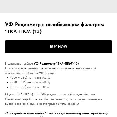
УФ-Радиометр с ослабляющим фильтром
"ТКА-ПКМ"(13)
BUY NOW
Назначение прибора
УФ-Радиометр "ТКА-ПКМ"(13)
Приборы предназначены для раздельного измерения энергетической
освещённости в областях УФ-спектра:
(200 ÷ 280) нм — зона УФ-С;
(280 ÷ 315) нм — зона УФ-В;
(315 ÷ 400) нм — зона УФ-А.
Модель «ТКА-ПКМ»(13) — УФ-радиометр с ослабляющим фильтром.
Специально разработан для сфер деятельности, когда требуется измерять
высокие значения облучённости продолжительное время.
При серийных измерениях более 5 минут рекомендуемая пауза между