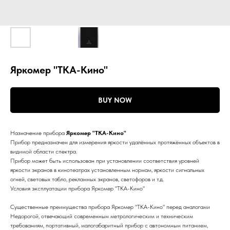
Яркомер "ТКА-Кино"
BUY NOW
Назначение прибора
Яркомер "ТКА-Кино"
Прибор предназначен для измерения яркости удалённых протяжённых объектов в
видимой области спектра.
Прибор может быть использован при установлении соответствия уровней
яркости экранов в кинотеатрах установленным нормам, яркости сигнальных
огней, световых табло, рекламных экранов, светофоров и т.д.
Условия эксплуатации прибора Яркомер "ТКА-Кино"
Существенные преимущества прибора Яркомер "ТКА-Кино" перед аналогами
Недорогой, отвечающий современным метрологическим и техническим
требованиям, портативный, малогабаритный прибор с автономным питанием,