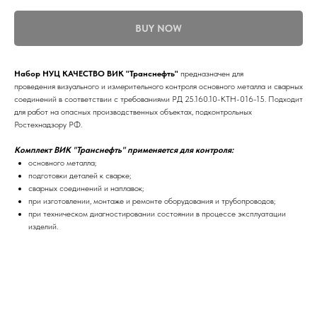
BUY NOW
Набор НУЦ КАЧЕСТВО ВИК "Транснефть"
предназначен для
проведения визуального и измерительного контроля основного металла и сварных
соединений в соответствии с требованиями РД 25.160.10-КТН-016-15. Подходит
для работ на опасных производственных объектах, подконтрольных
Ростехнадзору РФ.
Комплект ВИК "Транснефть" применяется для контроля:
основного металла;
подготовки деталей к сварке;
сварных соединений и наплавок;
при изготовлении, монтаже и ремонте оборудования и трубопроводов;
при техническом диагностировании состоянии в процессе эксплуатации
изделий.