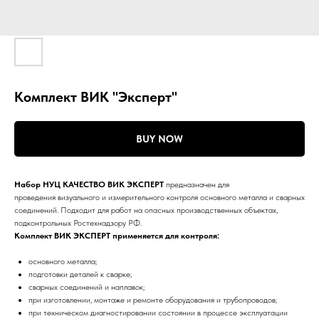
Комплект ВИК "Эксперт"
BUY NOW
Набор НУЦ КАЧЕСТВО ВИК ЭКСПЕРТ
предназначен для
проведения визуального и измерительного контроля основного металла и сварных
соединений. Подходит для работ на опасных производственных объектах,
подконтрольных Ростехнадзору РФ.
Комплект ВИК ЭКСПЕРТ применяется для контроля:
основного металла;
подготовки деталей к сварке;
сварных соединений и наплавок;
при изготовлении, монтаже и ремонте оборудования и трубопроводов;
при техническом диагностировании состоянии в процессе эксплуатации