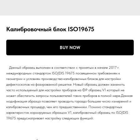
Калибровочный блок ISO19675
BUY NOW
Данный образец выполнен в соответствии с принятым в начале 2017 г.
международным стандартом ISO/DIS 19675 посвященном требованиям к
геометрии и условиям производства калибровочных блоков для настройки
дефектоскопов на фазированной решетке. Новый образец должен заменить
часто используемый для настройки приборов на ФР образец V1 который не
может обеспечить запросы пользователей таких приборов в полной мере.Данная
модификация образца позволяет проводить гораздо большее число измерений и
калибровочных процедур, чем его предшественники. Помимо стандартных
характеристик нормируемых образцом V1, калибровочный образец по ISO/DIS
19675 предусматривает настройку следующих функций: