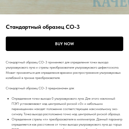
Стандартный образец СО-3
BUY NOW
Стандартный образец СО-3 применяют для определения точки выхода
ультразвукового луча и стрелы преобразователя ультразвукового дефектоскопа.
Может применяться для определения времени распространения ультразвуковых
колебаний в призме преобразователя.
Cтандартный образец СО-3 предназначен для:
Определения точки выхода 0 ультразвукового луча. Для этого наклонный
ПЭП устанавливают над центральной риской «0» и небольшим
перемещением находят положение соответствующее максимальному эхо-
сигналу. Точка выхода расположена точно над центральной риской образца.
Определения стрелы «n» преобразователя в миллиметрах. Данный параметр
определяется как расстояние от точки выхода ультразвукового луча до торца