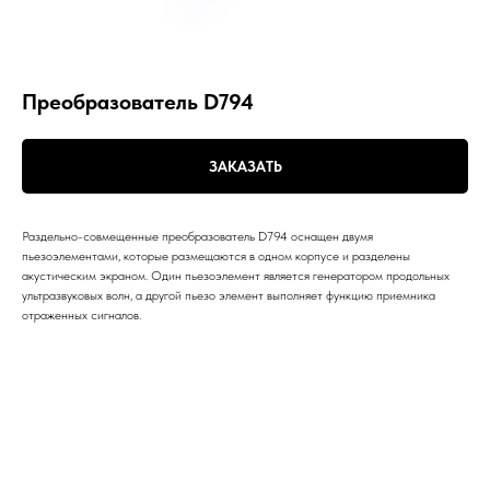
Преобразователь D794
ЗАКАЗАТЬ
Раздельно-совмещенные преобразователь D794 оснащен двумя
пьезоэлементами, которые размещаются в одном корпусе и разделены
акустическим экраном. Один пьезоэлемент является генератором продольных
ультразвуковых волн, а другой пьезо элемент выполняет функцию приемника
отраженных сигналов.