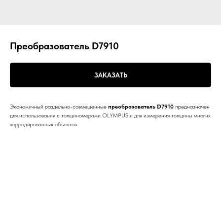
Преобразователь D7910
ЗАКАЗАТЬ
Экономичный раздельно-совмещенные
преобразователь D7910
предназначен
для использования с толщиномерами OLYMPUS и для измерения толщины многих
корродированных объектов.