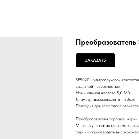
Преобразователь S
ЗАКАЗАТЬ
SF5020 - ультразвуковой контакт
защитной поверхностью.
Номинальная частота 5,0 МГц.
Диаметр пьезоэлемента - 20мм.
Подходит для всех типов отечеств
Преобразователи торговой марки 
Многоступенчатая система контро
серийно производить высококачес