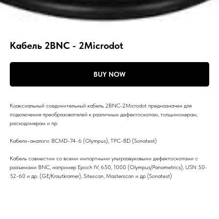
Кабель 2BNC - 2Microdot
BUY NOW
Коаксиальный соединительный кабель 2BNC-2Microdot предназначен для
подключения преобразователей к различным дефектоскопам, толщиномерам,
расходомерам и пр.
Кабели-аналоги: BCMD-74-6 (Olympus), TPC-BD (Sonatest)
Кабель совместим со всеми импортными ультразвуковыми дефектоскопами с
разъемами BNC, например Epoch IV, 650, 1000 (Olympus/Panametrics), USN 50-
52-60 и др. (GE/Krautkramer), Sitescan, Masterscan и др (Sonatest)