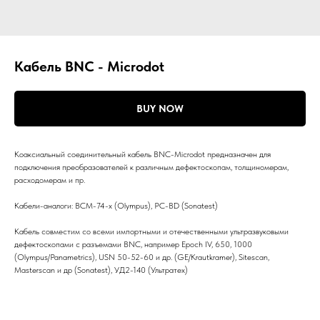
Кабель BNC - Microdot
BUY NOW
Коаксиальный соединительный кабель BNC-Microdot предназначен для
подключения преобразователей к различным дефектоскопам, толщиномерам,
расходомерам и пр.
Кабели-аналоги: BCM-74-x (Olympus), PC-BD (Sonatest)
Кабель совместим со всеми импортными и отечественными ультразвуковыми
дефектоскопами с разъемами BNC, например Epoch IV, 650, 1000
(Olympus/Panametrics), USN 50-52-60 и др. (GE/Krautkramer), Sitescan,
Masterscan и др (Sonatest), УД2-140 (Ультратех)