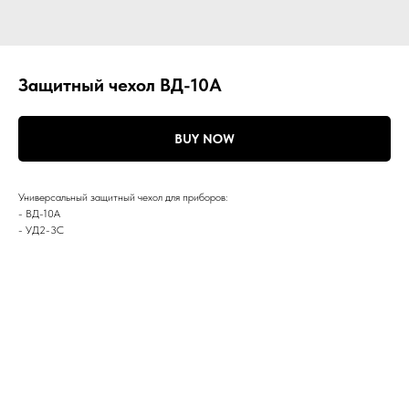
Защитный чехол ВД-10А
BUY NOW
Универсальный защитный чехол для приборов:
- ВД-10А
- УД2-3С