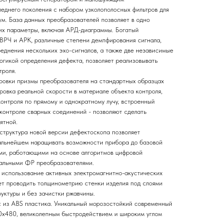
днего поколения с набором узколополосных фильтров для
м. База данных преобразователей позволяет в одно
 их параметры, включая АРД-диаграммы. Богатый
ВРЧ и АРК, различные степени демпфирования сигнала,
еднения нескольких эхо-сигналов, а также две независимые
огикой определения дефекта, позволяет реализовывать
троля.
вки призмы преобразователя на стандартных образцах
бровка реальной скорости в материале объекта контроля,
онтроля по прямому и однократному лучу, встроенный
контроле сварных соединений - позволяют сделать
ятной.
руктура новой версии дефектоскопа позволяет
альнейшем наращивать возможности прибора до базовой
ми, работающими на основе алгоритмов цифровой
альными ФР преобразователями.
спользование активных электромагнитно-акустических
т проводить толщинометрию стенки изделия под слоями
уктуры и без зачистки ржавчины.
из ABS пластика. Уникальный морозостойкий современный
0х480, великолепным быстродействием и широким углом