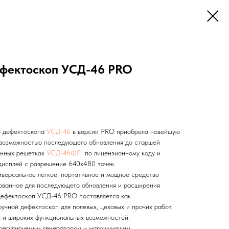
ефектоскоп УСД-46 PRO
о дефектоскопа
УСД-46
в версии PRO приобрела новейшую
 возможностью последующего обновления до старшей
анных решетках
УСД-46ФР
по лицензионному коду и
дисплей с разрешение 640х480 точек.
ерсальное легкое, портативное и мощное средство
рованное для последующего обновления и расширения
дефектоскоп УСД-46 PRO поставляется как
учной дефектоскоп для полевых, цеховых и прочих работ,
 и широких функциональных возможностей.
егулируемым генератором и малошумящим