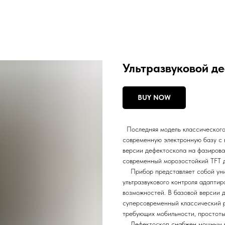
Ультразвуковой д
BUY NOW
Последняя модель классическог
современную электронную базу с
версии дефектоскопа на фазиров
современный морозостойкий TFT 
Прибор представляет собой унив
ультразвукового контроля адапти
возможностей. В базовой версии 
суперсовременный классический р
требующих мобильности, простоты
Дефектоскоп снабжен мощным р