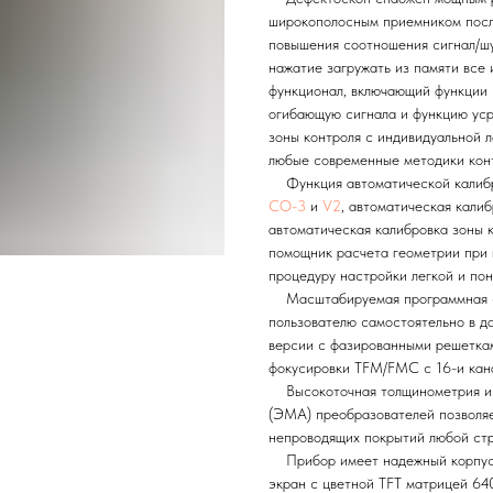
широкополосным приемником после
повышения соотношения сигнал/шу
нажатие загружать из памяти все
функционал, включающий функции 
огибающую сигнала и функцию уср
зоны контроля с индивидуальной л
любые современные методики кон
Функция автоматической калибро
СО-3
и
V2
, автоматическая кали
автоматическая калибровка зоны к
помощник расчета геометрии при 
процедуру настройки легкой и пон
Масштабируемая программная ст
пользователю самостоятельно в д
версии с фазированными решетка
фокусировки TFM/FMC с 16-и кан
Высокоточная толщинометрия и и
(ЭМА) преобразователей позволяе
непроводящих покрытий любой стр
Прибор имеет надежный корпус 
экран с цветной TFT матрицей 64