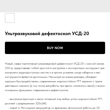
Ультразвуковой дефектоскоп УСД-20
BUY NOW
Новый, сверх портативный ультразвуковой дефектоскоп УСД-20 с массой менее
250 гр. представляет собой простой в настройке и эксплуатации инструмент для
контроля в труднодоступных местах и в прочих условиях, когда габариты и вес
инструмента являются критичными. Несмотря на малые размеры, обладает
хорошим быстродействием, современным морозостойким TFT экраном с тремя
цветовыми схемами (в том числе для работы при ярком солнечном свете) и всеми
основными функциями современного дефектоскопа.
- высококонтрастный и легко читаемый под любым углом морозостойкий TFT-
дисплей с разрешением 320х240;
- новый Li-Pol мощный аккумулятор со временем автономной работы до 20