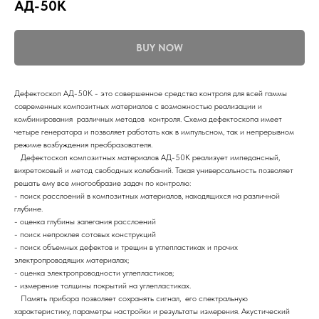
АД-50К
BUY NOW
Дефектоскоп АД-50К - это совершенное средства контроля для всей гаммы
современных композитных материалов с возможностью реализации и
комбинирования различных методов контроля. Схема дефектоскопа имеет
четыре генератора и позволяет работать как в импульсном, так и непрерывном
режиме возбуждения преобразователя.
Дефектоскоп композитных материалов АД-50К реализует импедансный,
вихретоковый и метод свободных колебаний. Такая универсальность позволяет
решать ему все многообразие задач по контролю:
- поиск расслоений в композитных материалов, находящихся на различной
глубине.
- оценка глубины залегания расслоений
- поиск непроклея сотовых конструкций
- поиск объемных дефектов и трещин в углепластиках и прочих
электропроводящих материалах;
- оценка электропроводности углепластиков;
- измерение толщины покрытий на углепластиках.
Память прибора позволяет сохранять сигнал, его спектральную
характеристику, параметры настройки и результаты измерения. Акустический