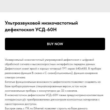
Ультразвуковой низкочастотный
дефектоскоп УСД-60Н
BUY NOW
Универсальный низкочастотный ультразвуковой дефектоскоп с цифровой
обработкой сигнала и высокоскоростным интерфейсом передачи данных.
Дефектоскоп имеет яркий и хорошо читаемый TFT-экран 640х480. В приборе
реализована функция В-скана и С-скана(опционально), функция измерения
спектра сигнала.
Богатые функциональные возможности дефектоскопа позволяют создавать на
базе прибора различные специализированные версии, в том числе
многоканальные приборы с коммутатором до 32-х каналов.
В низкочастотном дефектоскопе УСД-60Н также предусмотрена комплектация
импедансным р/с преобразователем для контроля композитных материалов с
односторонним доступом.
Быстрая связь с ПК по Ethernet позволяет строить на базе данного