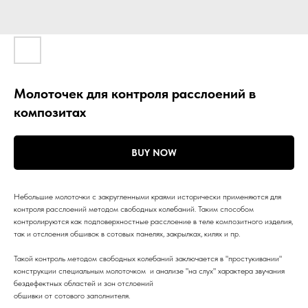
Молоточек для контроля расслоений в
композитах
BUY NOW
Небольшие молоточки с закругленными краями исторически применяются для
контроля расслоений методом свободных колебаний. Таким способом
контролируются как подповерхностные расслоение в теле композитного изделия,
так и отслоения обшивок в сотовых панелях, закрылках, килях и пр.
Такой контроль методом свободных колебаний заключается в "простукивании"
конструкции специальным молоточком и анализе "на слух" характера звучания
бездефектных областей и зон отслоений
обшивки от сотового заполнителя.