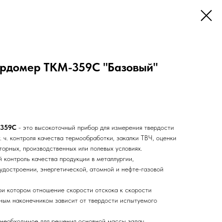
рдомер ТКМ-359C "Базовый"
-359С
- это высокоточный прибор для измерения твердости
т. ч. контроля качества термообработки, закалки ТВЧ, оценки
торных, производственных или полевых условиях.
контроль качества продукции в металлургии,
удостроении, энергетической, атомной и нефте-газовой
и котором отношение скорости отскока к скорости
ным наконечником зависит от твердости испытуемого
 необходимое для решения основной массы задач