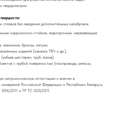
м твердометрии.
твердости:
и сплавов без введения дополнительных калибровок:
льные коррозионно-стойкие, жаропрочные, нержавеющие
в, алюминия, бронзы, латуни;
каленных изделий (закалка ТВЧ и др.);
(зубьев шестерен, труб, валов);
ъектов с грубой поверхностью (газопроводы, рельсы,
ю метрологическую аттестацию и внесен в
в измерений Российской Федерации и Республики Беларусь.
 004/2011 и ТР ТС 020/2011.