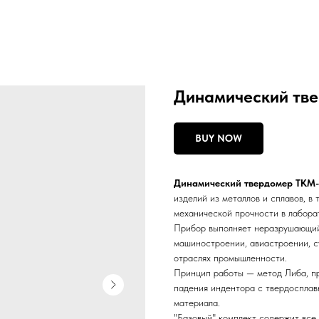
Динамический тве
BUY NOW
Динамический твердомер ТКМ
изделий из металлов и сплавов, в 
механической прочности в лабора
Прибор выполняет неразрушающий 
машиностроении, авиастроении, с
отраслях промышленности.
Принцип работы — метод Либа, пр
падения индентора с твердосплав
материала.
"Базовый" комплект содержит все