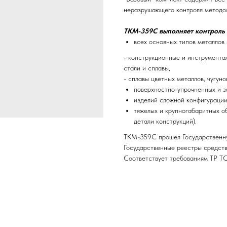
неразрушающего контроля методо
ТКМ-359С выполняет контроль 
всех основных типов металлов 
- конструкционные и инструмента
стали и сплавы,
- сплавы цветных металлов, чугуно
поверхностно-упрочненных и за
изделий сложной конфигурации 
тяжелых и крупногабаритных об
детали конструкций).
ТКМ-359С прошел Государственну
Государственные реестры средст
Соответствует требованиям ТР ТС