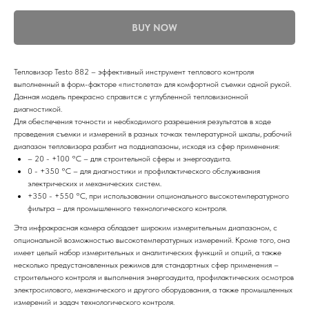
BUY NOW
Тепловизор Testo 882 – эффективный инструмент теплового контроля
выполненный в форм-факторе «пистолета» для комфортной съемки одной рукой.
Данная модель прекрасно справится с углубленной тепловизионной
диагностикой.
Для обеспечения точности и необходимого разрешения результатов в ходе
проведения съемки и измерений в разных точках температурной шкалы, рабочий
диапазон тепловизора разбит на поддиапазоны, исходя из сфер применения:
– 20 - +100 °C – для строительной сферы и энергоаудита.
0 - +350 °C – для диагностики и профилактического обслуживания
электрических и механических систем.
+350 - +550 °C, при использовании опционального высокотемпературного
фильтра – для промышленного технологического контроля.
Эта инфракрасная камера обладает широким измерительным диапазоном, с
опциональной возможностью высокотемпературных измерений. Кроме того, она
имеет целый набор измерительных и аналитических функций и опций, а также
несколько предустановленных режимов для стандартных сфер применения –
строительного контроля и выполнения энергоаудита, профилактических осмотров
электросилового, механического и другого оборудования, а также промышленных
измерений и задач технологического контроля.