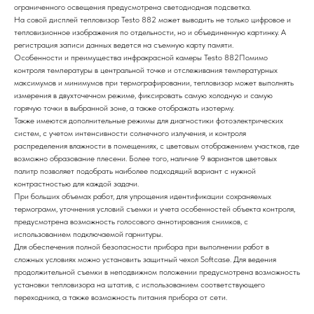
ограниченного освещения предусмотрена светодиодная подсветка.
На совой дисплей тепловизор Testo 882 может выводить не только цифровое и
тепловизионное изображения по отдельности, но и объединенную картинку. А
регистрация записи данных ведется на съемную карту памяти.
Особенности и преимущества инфракрасной камеры Testo 882Помимо
контроля температуры в центральной точке и отслеживания температурных
максимумов и минимумов при термографировании, тепловизор может выполнять
измерения в двухточечном режиме, фиксировать самую холодную и самую
горячую точки в выбранной зоне, а также отображать изотерму.
Также имеются дополнительные режимы для диагностики фотоэлектрических
систем, с учетом интенсивности солнечного излучения, и контроля
распределения влажности в помещениях, с цветовым отображением участков, где
возможно образование плесени. Более того, наличие 9 вариантов цветовых
палитр позволяет подобрать наиболее подходящий вариант с нужной
контрастностью для каждой задачи.
При больших объемах работ, для упрощения идентификации сохраняемых
термограмм, уточнения условий съемки и учета особенностей объекта контроля,
предусмотрена возможность голосового аннотирования снимков, с
использованием подключаемой гарнитуры.
Для обеспечения полной безопасности прибора при выполнении работ в
сложных условиях можно установить защитный чехол Softcase. Для ведения
продолжительной съемки в неподвижном положении предусмотрена возможность
установки тепловизора на штатив, с использованием соответствующего
переходника, а также возможность питания прибора от сети.