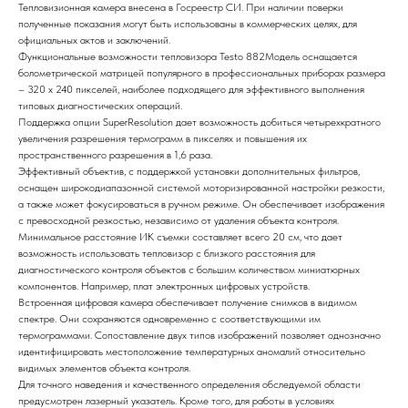
Тепловизионная камера внесена в Госреестр СИ. При наличии поверки
полученные показания могут быть использованы в коммерческих целях, для
официальных актов и заключений.
Функциональные возможности тепловизора Testo 882Модель оснащается
болометрической матрицей популярного в профессиональных приборах размера
– 320 x 240 пикселей, наиболее подходящего для эффективного выполнения
типовых диагностических операций.
Поддержка опции SuperResolution дает возможность добиться четырехкратного
увеличения разрешения термограмм в пикселях и повышения их
пространственного разрешения в 1,6 раза.
Эффективный объектив, с поддержкой установки дополнительных фильтров,
оснащен широкодиапазонной системой моторизированной настройки резкости,
а также может фокусироваться в ручном режиме. Он обеспечивает изображения
с превосходной резкостью, независимо от удаления объекта контроля.
Минимальное расстояние ИК съемки составляет всего 20 см, что дает
возможность использовать тепловизор с близкого расстояния для
диагностического контроля объектов с большим количеством миниатюрных
компонентов. Например, плат электронных цифровых устройств.
Встроенная цифровая камера обеспечивает получение снимков в видимом
спектре. Они сохраняются одновременно с соответствующими им
термограммами. Сопоставление двух типов изображений позволяет однозначно
идентифицировать местоположение температурных аномалий относительно
видимых элементов объекта контроля.
Для точного наведения и качественного определения обследуемой области
предусмотрен лазерный указатель. Кроме того, для работы в условиях