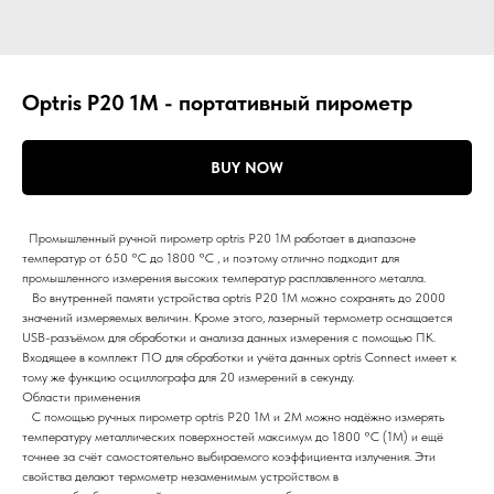
Optris P20 1M - портативный пирометр
BUY NOW
Промышленный ручной пирометр optris P20 1M работает в диапазоне
температур от 650 °C до 1800 °C , и поэтому отлично подходит для
промышленного измерения высоких температур расплавленного металла.
Во внутренней памяти устройства optris P20 1M можно сохранять до 2000
значений измеряемых величин. Кроме этого, лазерный термометр оснащается
USB-разъёмом для обработки и анализа данных измерения с помощью ПК.
Входящее в комплект ПО для обработки и учёта данных optris Connect имеет к
тому же функцию осциллографа для 20 измерений в секунду.
Области применения
С помощью ручных пирометр optris P20 1M и 2M можно надёжно измерять
температуру металлических поверхностей максимум до 1800 °C (1M) и ещё
точнее за счёт самостоятельно выбираемого коэффициента излучения. Эти
свойства делают термометр незаменимым устройством в