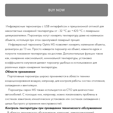
BUY NOW
Инфракрасные термометры с USB интерфейсом и прецизионной оптикой для
неконтактных измерений температуры от -32 °С до +420 °С с лазерными
целеуказателями. Пирометры могут измерять температуру даже на маленьком
объекте, используя при этом однолучевой лазерный прицел.
Инфракрасный термометр Optris MS позволяет измерять маленькие объекты,
диаметром до 13 мм. Просто наведите пирометр на объект, нажмите курок и
получите показания температуры на дисплее. Дополнительные функции такие
как, измерение максимальной, минимальной температуры, установка
коэффициента излучения делают пирометр удобным в использовании для
различных задач измерения температуры.
Области применения
Портативные пирометры широко применяются в области техники
кондиционирования воздуха, например, для контроля работы систем отопления,
охлаждения и вентиляции.
Пирометры серии MS также используются на СТО для диагностики
автомобилей. С помощью них, например, можно локализовать проблемы в
системах зажигания, климатических установках или системах охлаждения с
целью быстрого устранения неисправностей.
Контроль температуры при проведении технического обслуживания
В области технического обслуживания, например, электродвигателей,