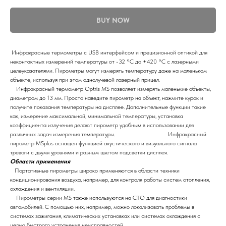
BUY NOW
Инфракрасные термометры с USB интерфейсом и прецизионной оптикой для
неконтактных измерений температуры от -32 °С до +420 °С с лазерными
целеуказателями. Пирометры могут измерять температуру даже на маленьком
объекте, используя при этом однолучевой лазерный прицел.
Инфракрасный термометр Optris MS позволяет измерять маленькие объекты,
диаметром до 13 мм. Просто наведите пирометр на объект, нажмите курок и
получите показания температуры на дисплее. Дополнительные функции такие
как, измерение максимальной, минимальной температуры, установка
коэффициента излучения делают пирометр удобным в использовании для
различных задач измерения температуры. Инфракрасный
пирометр MSplus оснащен функцией акустического и визуального сигнала
тревоги с двумя уровнями и разным цветом подсветки дисплея.
Области применения
Портативные пирометры широко применяются в области техники
кондиционирования воздуха, например, для контроля работы систем отопления,
охлаждения и вентиляции.
Пирометры серии MS также используются на СТО для диагностики
автомобилей. С помощью них, например, можно локализовать проблемы в
системах зажигания, климатических установках или системах охлаждения с
целью быстрого устранения неисправностей.