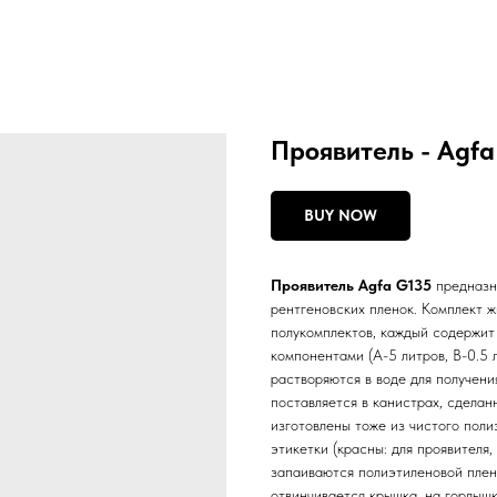
Проявитель - Agfa 
BUY NOW
Проявитель Agfa G135
предназн
рентгеновских пленок. Комплект ж
полукомплектов, каждый содержит
компонентами (A-5 литров, B-0.5 
растворяются в воде для получени
поставляется в канистрах, сделан
изготовлены тоже из чистого пол
этикетки (красны: для проявителя
запаиваются полиэтиленовой плен
отвинчивается крышка, на горлышк