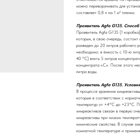
можно переворачивать для устано
составляет 0,8 л на 1 м² пленки.
Проявитель Agfa G135. Способ
Проявитель Agfa G135 (1 коробка)
которых, в свою очередь, состоит
разведен до 20 литров рабочего р
необходимо: в ёмкость с 10-ю лит
40 °С) влить 5 литров концентрат
концентрата «С». После этого не
литра воды.
Проявитель Agfa G135. Условия
В процессе хранения химреактив
которые в соответствии с нормат
температур от +4°С до +23°С. П
химреактивов связан в первую оч
химреактивы при низких температ
химические свойства. В случае з
комнатной температуре и применя