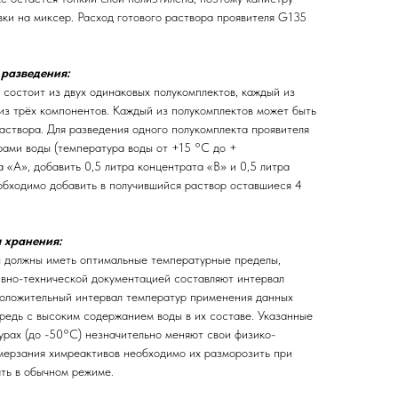
вки на миксер. Расход готового раствора проявителя G135
 разведения:
 состоит из двух одинаковых полукомплектов, каждый из
 из трёх компонентов. Каждый из полукомплектов может быть
аствора. Для разведения одного полукомплекта проявителя
рами воды (температура воды от +15 °С до +
а «А», добавить 0,5 литра концентрата «В» и 0,5 литра
обходимо добавить в получившийся раствор оставшиеся 4
 хранения:
ы должны иметь оптимальные температурные пределы,
ивно-технической документацией составляют интервал
оложительный интервал температур применения данных
ередь с высоким содержанием воды в их составе. Указанные
урах (до -50°С) незначительно меняют свои физико-
амерзания химреактивов необходимо их разморозить при
ть в обычном режиме.