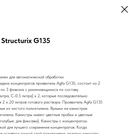
Structurix G135
ачен для автоматической обработки
идких концентратов проявитель Agfa G135, состоит из 2
 по 3 флакона с различающимися по составу
литра, C-0.5 литра) х 2, которые последовательно
я 2 х 20 литров готового раствора. Проявитель Agfa G135
ных из чистого полиэтилена. Ярлыки на канистрах
иэтилена. Канистры имеют цветные пробки и цветные
, голубые: для фиксажа). Канистры с концентратом
кой для лучшего сохранения концентратов. Когда
е остаётся тонкий слой полиэтилена, поэтому канистру