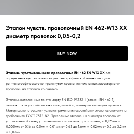
Эталон чувств. проволочный EN 462-W13 ХХ
диаметр проволок 0,05-0,2
BUY NOW
Эталоны чувствительности проволочные EN 462 EN W13 ХХ
для
определения чувствительности рентгенографической пленки методом
рентгенографического контроля путем сравнения полученных характеристик
проволоки на эталонах со снимком.
Эталоны, выполненные по стандарту EN ISO 19232-1 (взамен EN 462-1),
отличаются от российских аналогов длиной и диаметром некоторых проволок.
Материал, конструкция и условия применения европейских эталонов аналогичны
требованиям ГОСТ 7512-82. Предельные отклонения диаметра проволок от
установленной стандартом величины составляют: при толщине до 0,125мм ±
0,005мм; от 0,16 до 0,5мм ± 0,01мм; от 0,63 до 1,6мм ± 0,02мм; от 0,2 до 3,2мм
± 0,03мм.