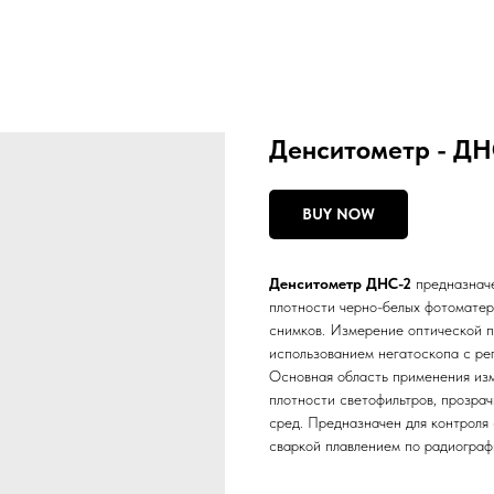
Денситометр - ДН
BUY NOW
Денситометр ДНС-2
предназначе
плотности черно-белых фотоматер
снимков. Измерение оптической п
использованием негатоскопа с ре
Основная область применения из
плотности светофильтров, прозра
сред. Предназначен для контроля 
сваркой плавлением по радиограф