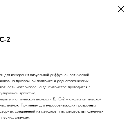
С-2
н для измерения визуальной диффузной оптической
иалов на прозрачной подложке и радиографических
лотности материалов на денситометре проводится с
гулируемой яркостью.
мерителя оптической плоности ДНС-2 – анализ оптической
чных плёнок. Применим для нерассеивающих прозрачных
сварных соединений из металлов и их сплавов, выполненных
ическим снимкам.