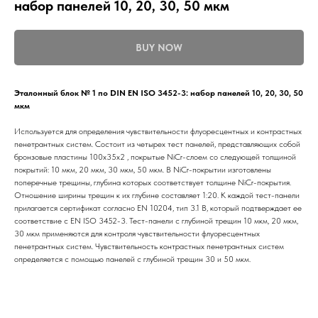
набор панелей 10, 20, 30, 50 мкм
BUY NOW
Эталонный блок № 1 по DIN EN ISO 3452-3: набор панелей 10, 20, 30, 50
мкм
Используется для определения чувствительности флуоресцентных и контрастных
пенетрантных систем. Состоит из четырех тест панелей, представляющих собой
бронзовые пластины 100х35х2 , покрытые NiCr-слоем со следующей толщиной
покрытий: 10 мкм, 20 мкм, 30 мкм, 50 мкм. В NiCr-покрытии изготовлены
поперечные трещины, глубина которых соответствует толщине NiCr-покрытия.
Отношение ширины трещин к их глубине составляет 1:20. К каждой тест-панели
прилагается сертификат согласно EN 10204, тип 3.1 B, который подтверждает ее
соответствие с EN ISO 3452-3. Тест-панели с глубиной трещин 10 мкм, 20 мкм,
30 мкм применяются для контроля чувствительности флуоресцентных
пенетрантных систем. Чувствительность контрастных пенетрантных систем
определяется с помощью панелей с глубиной трещин 30 и 50 мкм.