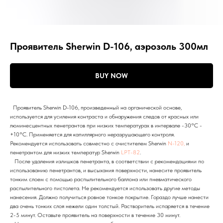
Проявитель Sherwin D-106, аэрозоль 300мл
BUY NOW
Проявитель Sherwin D-106, произведенный на органической основе,
используется для усиления контраста и обнаружения следов от красных или
люминесцентных пенетрантов при низких температурах в интервале -30°С -
+10°С. Применяется для капиллярного неразрушающего контроля.
Рекомендуется использовать совместно с очистителем Sherwin
N-120,
и
пенетрантом для низких температур Sherwin
LPT-82
.
После удаления излишков пенетранта, в соответствии с рекомендациями по
использованию пенетрантов, и высыхания поверхности, нанесите проявитель
тонким слоем с помощью распылительного баллона или пневматического
распылительного пистолета. Не рекомендуется использовать другие методы
нанесения. Должно получиться ровное тонкое покрытие. Гораздо лучше нанести
два очень тонких слоя нежели один толстый. Растворитель испаряется в течение
2-5 минут. Оставьте проявитель на поверхности в течение 30 минут.