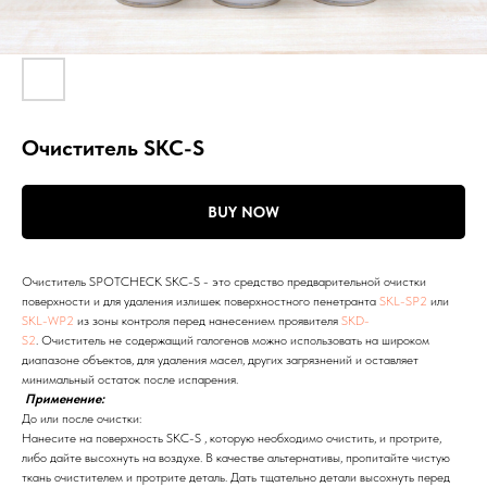
Очиститель SKC-S
BUY NOW
Очиститель SPOTCHECK SKC-S - это средство предварительной очистки
поверхности и для удаления излишек поверхностного пенетранта
SKL-SP2
или
SKL-WP2
из зоны контроля перед нанесением проявителя
SKD-
S2
. Очиститель не содержащий галогенов можно использовать на широком
диапазоне объектов, для удаления масел, других загрязнений и оставляет
минимальный остаток после испарения.
Применение:
До или после очистки:
Нанесите на поверхность SKC-S , которую необходимо очистить, и протрите,
либо дайте высохнуть на воздухе. В качестве альтернативы, пропитайте чистую
ткань очистителем и протрите деталь. Дать тщательно детали высохнуть перед