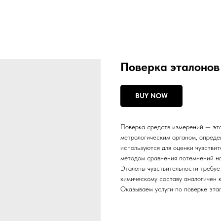
Поверка эталонов
BUY NOW
Поверка средств измерений — эт
метрологическим органом, опреде
используются для оценки чувстви
методом сравнения потемнений на
Эталоны чувствительности требует
химическому составу аналогичен 
Оказываем услуги по поверке этал