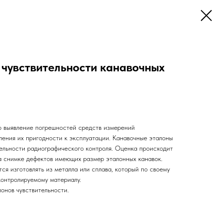
 чувствительности канавочных
о выявление погрешностей средств измерений
ления их пригодности к эксплуатации. Канавочные эталоны
тельности радиографического контроля. Оценка происходит
 снимке дефектов имеющих размер эталонных канавок.
ся изготовлять из металла или сплава, который по своему
контролируемому материалу.
онов чувствительности.