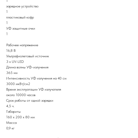
1
зарядное устройство
1
пластиковый кофр
1
УФ защитные очки
1
Рабочее напряжение
16,8 В
Ультрафиолетовый источник
3 х UV-LED
Длина волны УФ-излучения
365 нм
Интенсивность УФ излучения на 40 см
3000 мкВт/см2
Время эксплуатации УФ излучателя
около 10000 часов
Срок работы от одной зарядки
4,5 ч.
Габариты
160 х 200 х 80 мм
Масса
0,9 кг