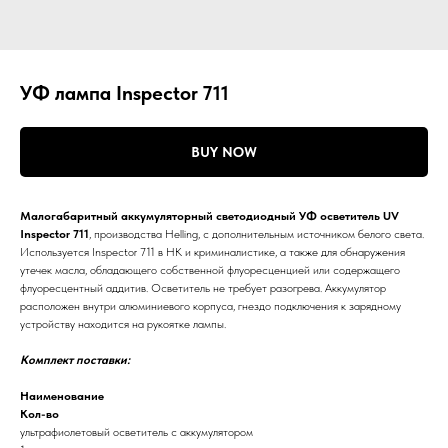
УФ лампа Inspector 711
BUY NOW
Малогабаритный аккумуляторный светодиодный УФ осветитель UV
Inspector 711
, производства Helling, с дополнительным источником белого света.
Используется Inspector 711 в НК и криминалистике, а также для обнаружения
утечек масла, обладающего собственной флуоресценцией или содержащего
флуоресцентный аддитив. Осветитель не требует разогрева. Аккумулятор
расположен внутри алюминиевого корпуса, гнездо подключения к зарядному
устройству находится на рукоятке лампы.
Комплект поставки:
Наименование
Кол-во
ультрафиолетовый осветитель с аккумулятором