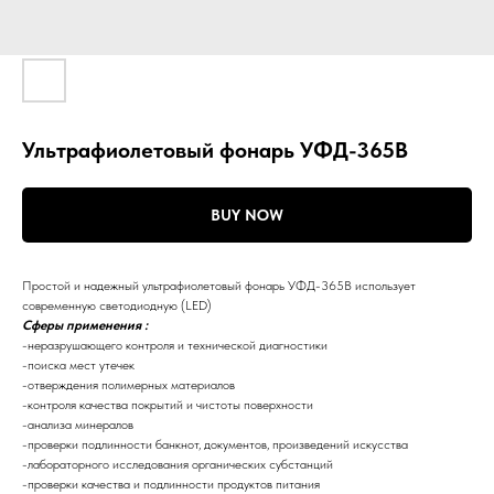
Ультрафиолетовый фонарь УФД-365В
BUY NOW
Простой и надежный ультрафиолетовый фонарь УФД-365В использует
современную светодиодную (LED)
Сферы применения :
-неразрушающего контроля и технической диагностики
-поиска мест утечек
-отверждения полимерных материалов
-контроля качества покрытий и чистоты поверхности
-анализа минералов
-проверки подлинности банкнот, документов, произведений искусства
-лабораторного исследования органических субстанций
-проверки качества и подлинности продуктов питания