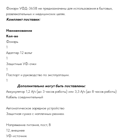
Фонари УФД-365В не предназначены для использования в бытовых,
развлекательных и медицинских целях.
Комплект поставки:
Наименование
Кол-во
Фонарь
1
Адаптер 12 вольт
1
Защитные УФ-очки
1
Паспорт и руководство по эксплуатации.
1
Дополнительно могут быть поставлены:
Аккумулятор 1,2 А/ч (до 3 часов работы) или 3,3 А/ч (до 8 часов работы)
Кабель соединительный
Автоматическое зарядное устройство
Защитная сумка с наплечным ремнем
Напряжение питания, пост, В
12, внешнее
УФ-источник