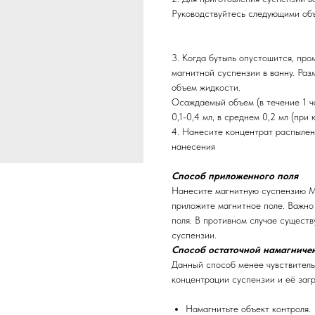
Руководствуйтесь следующими об
3. Когда бутыль опустошится, про
магнитной суспензии в ванну. Раз
объем жидкости.
Осаждаемый объем (в течение 1 ч
0,1-0,4 мл, в среднем 0,2 мл (при
4. Нанесите концентрат распылен
нанесения
Способ приложенного поля
Нанесите магнитную суспензию M
приложите магнитное поле. Важно
поля. В противном случае сущест
суспензии.
Способ остаточной намагниче
Данный способ менее чувствитель
концентрации суспензии и её заг
Намагнитьте объект контроля.