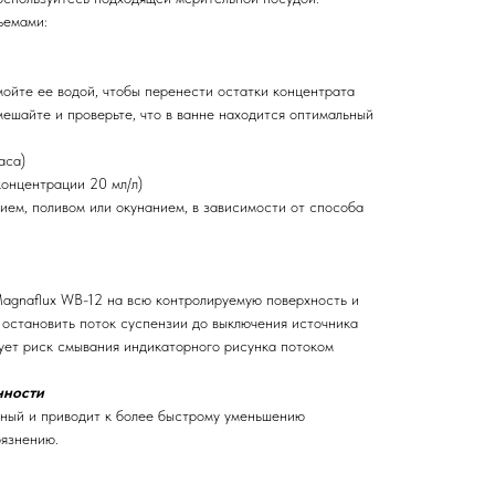
ъемами:
мойте ее водой, чтобы перенести остатки концентрата
мешайте и проверьте, что в ванне находится оптимальный
аса)
 концентрации 20 мл/л)
ием, поливом или окунанием, в зависимости от способа
agnaflux WB-12 на всю контролируемую поверхность и
 остановить поток суспензии до выключения источника
вует риск смывания индикаторного рисунка потоком
нности
ный и приводит к более быстрому уменьшению
рязнению.