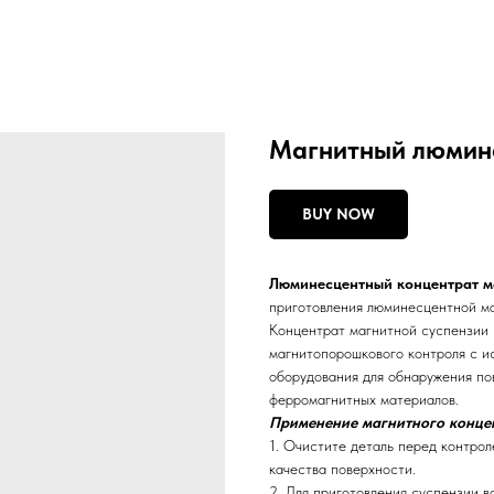
Магнитный люмин
BUY NOW
Люминесцентный концентрат м
приготовления люминесцентной ма
Концентрат магнитной суспензии
магнитопорошкового контроля с и
оборудования для обнаружения по
ферромагнитных материалов.
Применение магнитного концен
1. Очистите деталь перед контро
качества поверхности.
2. Для приготовления суспензии 