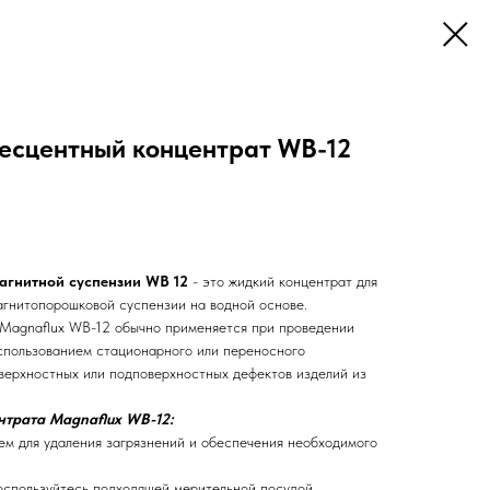
есцентный концентрат WB-12
агнитной суспензии WB 12
- это жидкий концентрат для
гнитопорошковой суспензии на водной основе.
 Magnaflux WB-12 обычно применяется при проведении
спользованием стационарного или переносного
верхностных или подповерхностных дефектов изделий из
трата Magnaflux WB-12:
лем для удаления загрязнений и обеспечения необходимого
воспользуйтесь подходящей мерительной посудой.