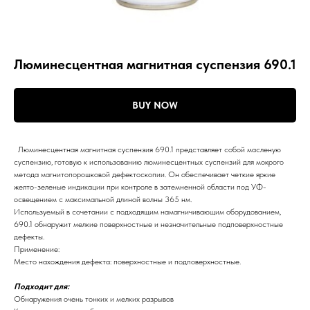
Люминесцентная магнитная суспензия 690.1
BUY NOW
Люминесцентная магнитная суспензия 690.1 представляет собой масленую
суспензию, готовую к использованию люминесцентных суспензий для мокрого
метода магнитопорошковой дефектоскопии. Он обеспечивает четкие яркие
желто-зеленые индикации при контроле в затемненной области под УФ-
освещением с максимальной длиной волны 365 нм.
Используемый в сочетании с подходящим намагничивающим оборудованием,
690.1 обнаружит мелкие поверхностные и незначительные подповерхностные
дефекты.
Применение:
Место нахождения дефекта: поверхностные и подповерхностные.
Подходит для:
Обнаружения очень тонких и мелких разрывов