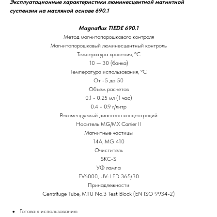
Эксплуатационные характеристики люминесцентной магнитной
суспензии на масляной основе 690.1
Magnaflux TIEDE 690.1
Метод магнитопорошкового контроля
Магнитопорошковый люминесцентный контроль
Температура хранения, ºС
10 — 30 (банка)
Температура использования, ºС
От -5 до 50
Объем расчетов
0.1 - 0.25 мл (1 час)
0.4 - 0.9 г/литр
Рекомендуемый диапазон концентраций
Носитель MG/MX Carrier II
Магнитные частицы
14A, MG 410
Очиститель
SKC-S
УФ лампа
EV6000, UV-LED 365/30
Принадлежности
Centrifuge Tube, MTU No.3 Test Block (EN ISO 9934-2)
Готова к использованию