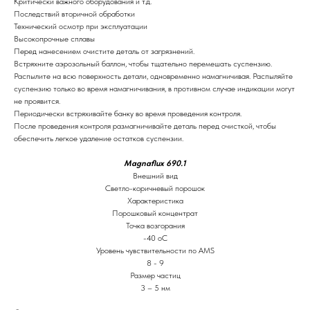
Критически важного оборудования и т.д.
Последствий вторичной обработки
Технический осмотр при эксплуатации
Высокопрочные сплавы
Перед нанесением очистите деталь от загрязнений.
Встряхните аэрозольный баллон, чтобы тщательно перемешать суспензию.
Распылите на всю поверхность детали, одновременно намагничивая. Распыляйте
суспензию только во время намагничивания, в противном случае индикации могут
не проявится.
Периодически встряхивайте банку во время проведения контроля.
После проведения контроля размагничивайте деталь перед очисткой, чтобы
обеспечить легкое удаление остатков суспензии.
Magnaflux 690.1
Внешний вид
Светло-коричневый порошок
Характеристика
Порошковый концентрат
Точка возгорания
-40 oC
Уровень чувствительности по AMS
8 - 9
Размер частиц
3 – 5 нм