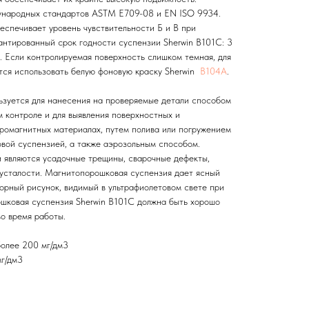
ународных стандартов ASTM E709-08 и EN ISO 9934.
еспечивает уровень чувствительности Б и В при
антированный срок годности суспензии Sherwin В101С: 3
. Если контролируемая поверхность слишком темная, для
тся использовать белую фоновую краску Sherwin
B104A
.
зуется для нанесения на проверяемые детали способом
 контроле и для выявления поверхностных и
ромагнитных материалах, путем полива или погружением
овой суспензией, а также аэрозольным способом.
 являются усадочные трещины, сварочные дефекты,
усталости. Магнитопорошковая суспензия дает ясный
рный рисунок, видимый в ультрафиолетовом свете при
шковая суспензия Sherwin B101C должна быть хорошо
во время работы.
более 200 мг/дм3
мг/дм3