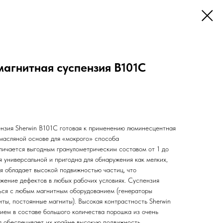
агнитная суспензия B101C
нзия Sherwin B101C готовая к применению люминесцентная
масляной основе для «мокрого» способа
личается выгодным гранулометрическим составом от 1 до
я универсальной и пригодна для обнаружения как мелких,
я обладает высокой подвижностью частиц, что
жение дефектов в любых рабочих условиях. Суспензия
ься с любым магнитным оборудованием (генераторы
иты, постоянные магниты). Высокая контрастность Sherwin
ием в составе большого количества порошка из очень
я обеспечивает их крайне высокую подвижность.