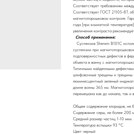
Соответствует требованиям межд
Соответствует ГОСТ 21105-87, об
магнитопорошковом контроле. Гар
года (при комнатной температуре)
увеличения контраста рекомендуе
Способ применения:
Суспензия Sherwin B101C исполь
суспензии при магнитопорошковом
подповерхностных дефектов в фер
объекта в ванну с магнитопорошк
Типичными найденными дефектами
шлифовочные трещины и трещины 
люминесцентный зеленый индикато
длине волны 365 нм. Магнитопоро
перемешана как до начала, так и 
Общее содержание хлоридов, не 
Содержание серы, не более 200 
Средний размер частиц 1-10 мкм
Температура вспышки 93 °C
Цвет черный