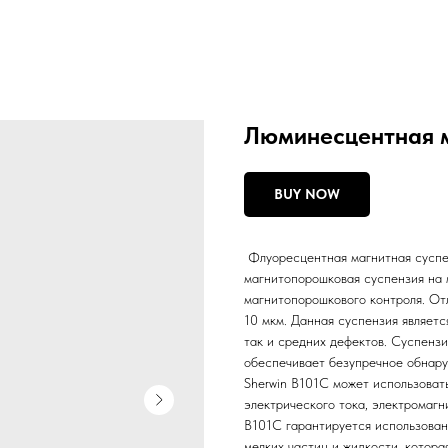
Люминесцентная м
BUY NOW
Флуоресцентная магнитная суспе
магнитопорошковая суспензия на 
магнитопорошкового контроля. От
10 мкм. Данная суспензия являетс
так и средних дефектов. Суспензи
обеспечивает безупречное обнару
Sherwin B101C может использоват
электрического тока, электромагн
B101C гарантируется использован
мелких частиц и жидкости, котора