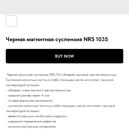
Черная магнитная суспензия NRS 103S
BUY NOW
Черная магнитная суспензия NRS 103 обладает высокой чувствительностью.
Суспензия магнитных частиц в слабо пахнущем масле-носителе с высокой
температурой вспышки.
- обладает очень высокой чувствительностью
- средний размер зерен 4 мкм
- готовая форма для применения
- суспензия магнитных частиц в слабо пахнущем масле-носителе с высокой
температурой вспышки
- является хорошим ингибитором коррозии
- надежное определение дефектов
- экономичный расход материалов