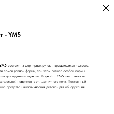
т - YM5
 YM5
состоит из шарнирных ручек и вращающихся полюсов,
али самой разной формы, при этом полюса особой формы
 контролируемого изделия. Magnaflux YM5 изготовлен из
аксимальной напряженности магнитного поля. Постоянный
ное средство намагничивания деталей для обнаружения