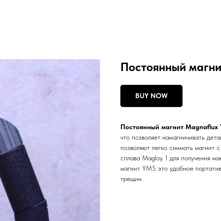
Постоянный магни
BUY NOW
Постоянный магнит Magnaflux
что позволяет намагничивать дет
позволяют легко снимать магнит с
сплава Magloy 1 для получения м
магнит YM5 это удобное портатив
трещин.