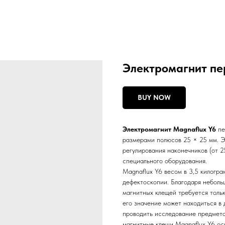
Электромагнит пе
BUY NOW
Электромагнит Magnaflux Y6
пе
размерами полюсов 25 × 25 мм. Э
регулирования наконечников (от 2
специального оборудования.
Magnaflux Y6 весом в 3,5 килогр
дефектоскопии. Благодаря неболь
магнитных клещей требуется тольк
его значение может находиться в 
проводить исследование предмето
магнитные клещи Magnaflux Y6 о