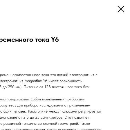
ременного тока Y6
ременного/постоянного тока это легкий электромагнит с
лектромагнит Magnaflux Y6 имеет возможность
5 до 250 мм). Питание от 12В постоянного тока без
амма представляет собой полноценный прибор для
шому весу для прибора исследования с применением
о один человек. Расстояние между полюсами регулируется,
диапазоне от 2,5 до 25 сантиметров. Это позволяет
в различной толщины со сложной геометрией. Также
снащены электромагнитами, которые создают и переменное