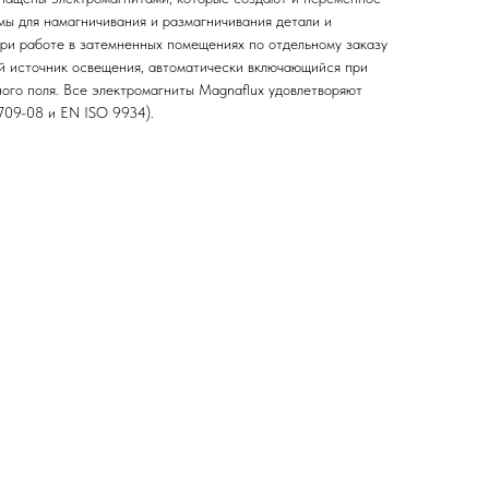
мы для намагничивания и размагничивания детали и
ри работе в затемненных помещениях по отдельному заказу
й источник освещения, автоматически включающийся при
ого поля. Все электромагниты Magnaflux удовлетворяют
709-08 и EN ISO 9934).