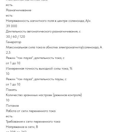
есть
Размагничивание
есть
Напряженность магнитного поля в центре соленоида, А/м
39 000
Длительность автоматического размагничивания, с
30 / 60 / 120
Генератор
Максимальная сила тока в обмотке электромагнита/соленоида, А
2,5
Режим "ток-пауза", длительность тока, с
от 1 до 10
Измеренная точность выходной силы тока, %
10
Режим "ток-пауза", длительность паузы, с
от 1 до 10
Память
Количество хранимых настроек (режимов контроля)
10
Питание
Работа от сети переменного тока
есть
Требования к сети переменного тока
Напряжение в сети, В
от 198 до 242