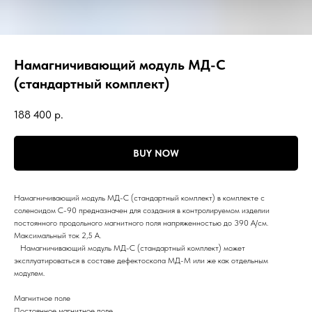
Намагничивающий модуль МД-С
(стандартный комплект)
188 400
р.
BUY NOW
Намагничивающий модуль МД-С (стандартный комплект) в комплекте с
соленоидом С-90 предназначен для создания в контролируемом изделии
постоянного продольного магнитного поля напряженностью до 390 А/см.
Максимальный ток 2,5 А.
Намагничивающий модуль МД-С (стандартный комплект) может
эксплуатироваться в составе дефектоскопа МД-М или же как отдельным
модулем.
Магнитное поле
Постоянное магнитное поле