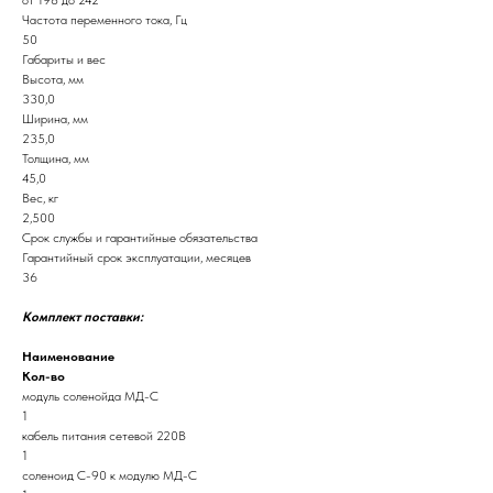
Частота переменного тока, Гц
50
Габариты и вес
Высота, мм
330,0
Ширина, мм
235,0
Толщина, мм
45,0
Вес, кг
2,500
Срок службы и гарантийные обязательства
Гарантийный срок эксплуатации, месяцев
36
Комплект поставки:
Наименование
Кол-во
модуль соленойда МД-С
1
кабель питания сетевой 220В
1
соленоид С-90 к модулю МД-С