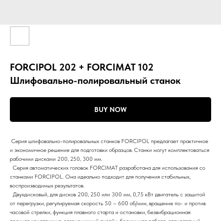
FORCIPOL 202 + FORCIMAT 102
Шлифовально-полировальный станок
BUY NOW
Серия шлифовально-полировальных станков FORCIPOL предлагает практичное
и экономичное решение для подготовки образцов. Станки могут комплектоваться
рабочими дисками 200, 250, 300 мм.
Серия автоматических головок FORCIMAT разработана для использования со
станками FORCIPOL. Она идеально подходит для получения стабильных,
воспроизводимых результатов.
Двухдисковый, для дисков 200, 250 или 300 мм, 0,75 кВт двигатель с защитой
от перегрузки, регулируемая скорость 50 – 600 об/мин, вращение по- и против
часовой стрелки, функция плавного старта и остановки, безвибрационная